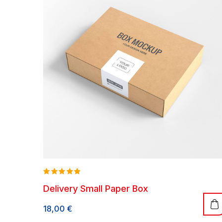
Rated
Delivery Small Paper Box
5.00
out of 5
18,00
€