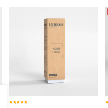
Rated
R