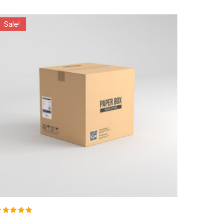
Sale!
ated