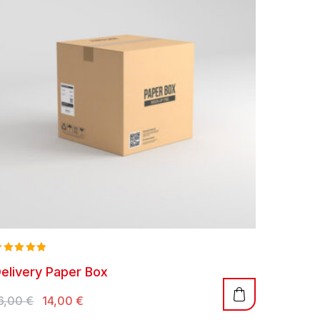
ated
elivery Paper Box
.00
t of 5
6,00
€
14,00
€