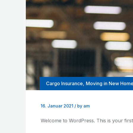
Cargo Insurance
,
Moving in New Hom
16. Januar 2021
/
by am
Welcome to WordPress. This is your first po