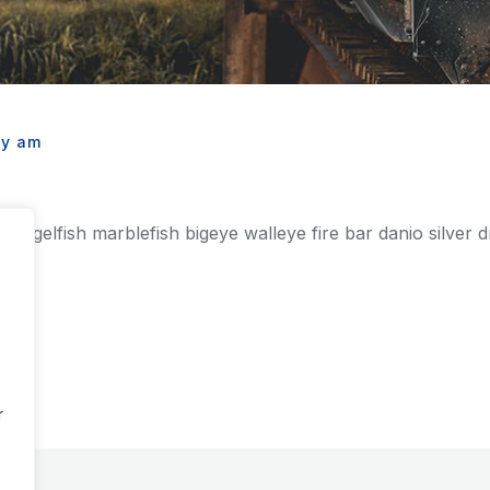
by am
angelfish marblefish bigeye walleye fire bar danio silver dr
r