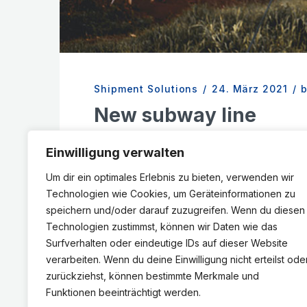
Shipment Solutions
/
24. März 2021
/
New subway line
Bramble shark slickhead archerfish Black 
Einwilligung verwalten
spaghetti eel
Um dir ein optimales Erlebnis zu bieten, verwenden wir
Business
Cargo
Warehouse
Technologien wie Cookies, um Geräteinformationen zu
speichern und/oder darauf zuzugreifen. Wenn du diesen
Technologien zustimmst, können wir Daten wie das
EXPLORE MORE
Surfverhalten oder eindeutige IDs auf dieser Website
verarbeiten. Wenn du deine Einwilligung nicht erteilst ode
zurückziehst, können bestimmte Merkmale und
Funktionen beeinträchtigt werden.